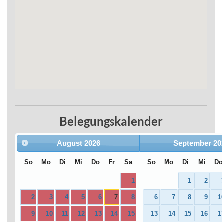
Belegungskalender
August
2026
September
20
So
Mo
Di
Mi
Do
Fr
Sa
So
Mo
Di
Mi
D
1
1
2
2
3
4
5
6
7
8
6
7
8
9
1
9
10
11
12
13
14
15
13
14
15
16
1